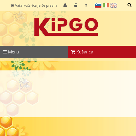
sl
it
en
Vaša košarica je še prazna
IŠČI
Menu
Košarica