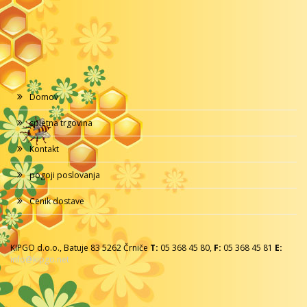
Domov
spletna trgovina
Kontakt
pogoji poslovanja
Cenik dostave
KIPGO d.o.o., Batuje 83 5262 Črniče
T:
05 368 45 80,
F:
05 368 45 81
E:
info@kipgo.net