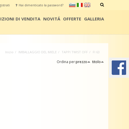
sl
it
en
istrati
Hai dimenticato la password?
CERCA
ZIONI DI VENDITA
NOVITÁ
OFFERTE
GALLERIA
Inizio
IMBALLAGGIO DEL MIELE
TAPPI TWIST OFF
FI 63
Ordina per:
prezzo
titolo