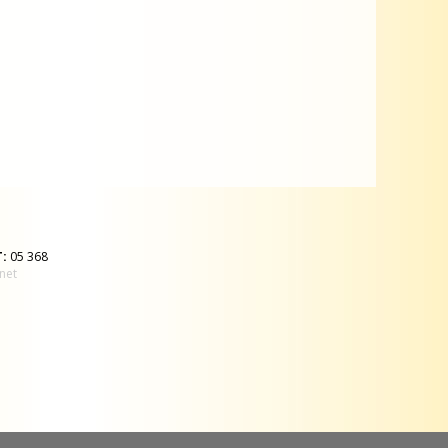
T:
05 368
net