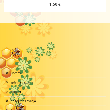
1,50 €
Domov
spletna trgovina
Kontakt
pogoji poslovanja