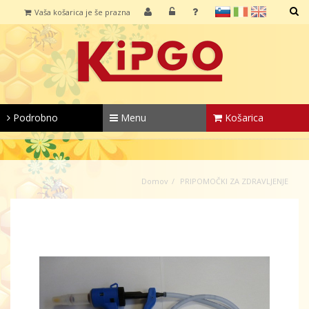
sl
it
en
Vaša košarica je še prazna
IŠČI
Podrobno
Menu
Košarica
Domov
PRIPOMOČKI ZA ZDRAVLJENJE