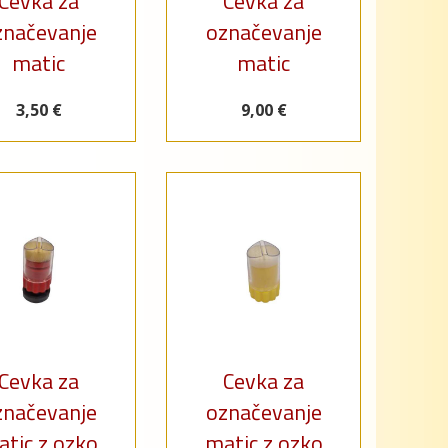
Cevka za
Cevka za
značevanje
označevanje
matic
matic
3,50 €
9,00 €
Cevka za
Cevka za
značevanje
označevanje
tic z ozko
matic z ozko