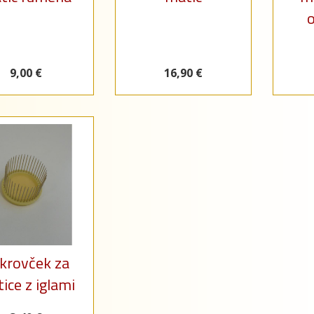
o
9,00 €
16,90 €
krovček za
ice z iglami