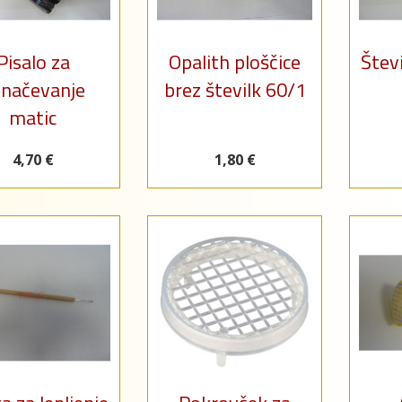
Pisalo za
Opalith ploščice
Štev
načevanje
brez številk 60/1
matic
4,70 €
1,80 €