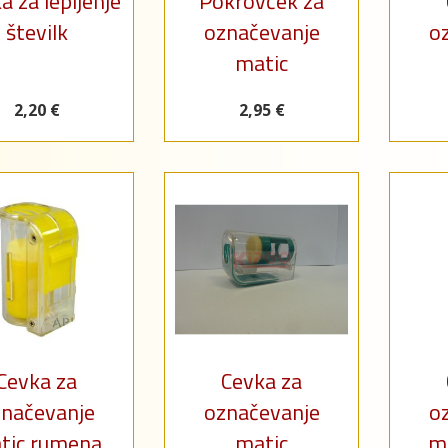
a za lepljenje
Pokrovček za
številk
označevanje
o
matic
2,20 €
2,95 €
Cevka za
Cevka za
načevanje
označevanje
o
tic rumena
matic
ma