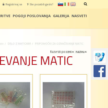
sl
it
en
Registriraj se
Ste pozabili geslo?
IŠČI
RITVE
POGOJI POSLOVANJA
GALERIJA
NASVETI
ov
DELO Z MATICAMI
PRIPOMOČKI ZA OZNAČEVANJE MATIC
Razvrsti po:
ceni
nazivu
EVANJE MATIC