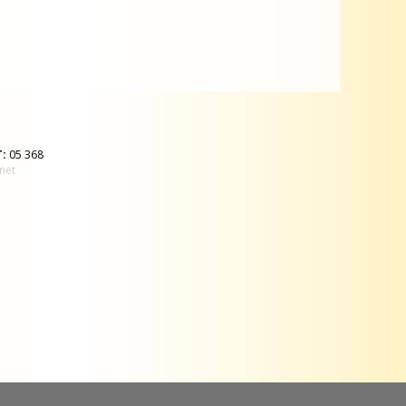
T:
05 368
net