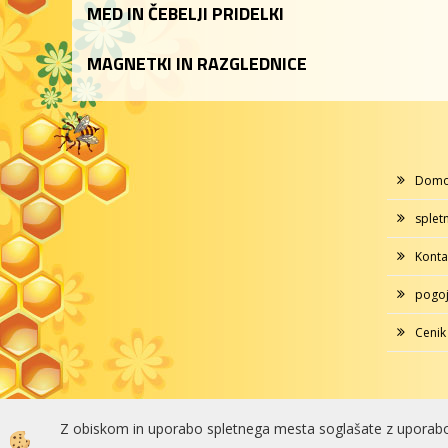
MED IN ČEBELJI PRIDELKI
MAGNETKI IN RAZGLEDNICE
Dom
splet
Konta
pogoj
Cenik
Z obiskom in uporabo spletnega mesta soglašate z uporabo
Izdelava spletne trgovine