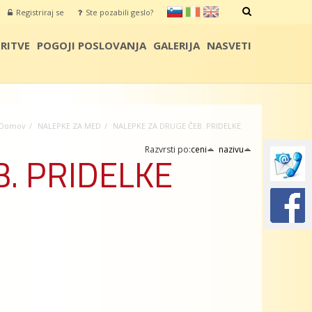
sl
it
en
Registriraj se
Ste pozabili geslo?
IŠČI
RITVE
POGOJI POSLOVANJA
GALERIJA
NASVETI
Domov
NALEPKE ZA MED
NALEPKE ZA DRUGE ČEB. PRIDELKE
Razvrsti po:
ceni
nazivu
. PRIDELKE