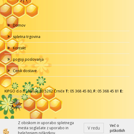
Domov
spletna trgovina
Kontakt
pogoji poslovanja
Cenik dostave
KIPGO d.o.o., Batuje 83 5262 Črniče
T:
05 368 45 80,
F:
05 368 45 81
E:
info@kipgo.net
Z obiskom in uporabo spletnega
Več o
V redu
mesta soglašate z uporabo in
piškotkih
Izdelava spletne trgovine
beleženjem piškotkov.