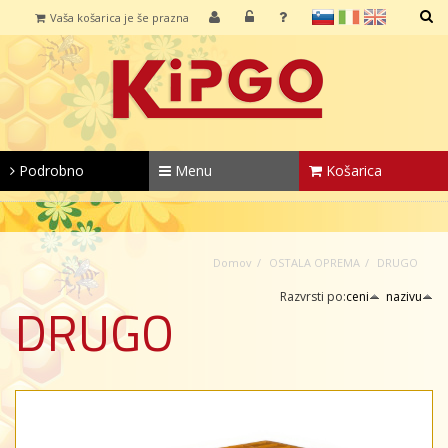
sl
it
en
Vaša košarica je še prazna
IŠČI
Podrobno
Menu
Košarica
Domov
OSTALA OPREMA
DRUGO
Razvrsti po:
ceni
nazivu
DRUGO