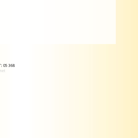
T:
05 368
net