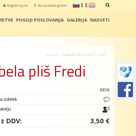
sl
it
en
Registriraj se
Ste pozabili geslo?
IŠČI
RITVE
POGOJI POSLOVANJA
GALERIJA
NASVETI
Domov
DARILNI PROGRAM
PLIŠ
bela pliš Fredi
8858
a izdelek
jatelju
 z DDV:
3,50 €