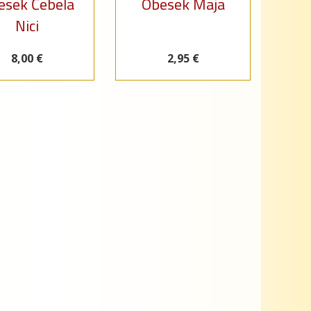
esek Čebela
Obesek Maja
Nici
8,00 €
2,95 €