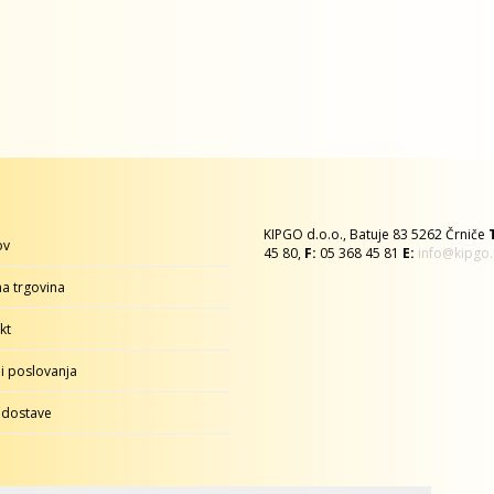
KIPGO d.o.o., Batuje 83 5262 Črniče
ov
45 80,
F:
05 368 45 81
E:
info@kipgo.
na trgovina
kt
i poslovanja
 dostave