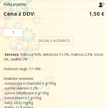
Pošlji prijatelju
Cena z DDV:
1,50 €
DODAJ V KOŠARICO
Sestava
: fruktoza 42%, dekstroza 51,5%, maltoza 2,5%, trioza
2%, sladkor 2%
Vsebnost vlage: 17-18%
Analitske sestavine:
-surova olja in maščobe 0 g/100g
-surove vlaknine 0,2%
-surove beljakovine 0 g/100g
-surovi pepel 0,1 g/100g
-kalcij 22,52 mg/kg
-fosfor 21,8 mg/kg