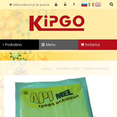
sl
it
en
Vaša košarica je še prazna
IŠČI
Podrobno
Menu
Košarica
Domov
HRANJENJE ČEBEL
HRANA ZA ČEBELE