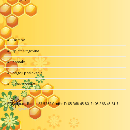
Domov
spletna trgovina
Kontakt
pogoji poslovanja
Cenik dostave
KIPGO d.o.o., Batuje 83 5262 Črniče
T:
05 368 45 80,
F:
05 368 45 81
E:
info@kipgo.net