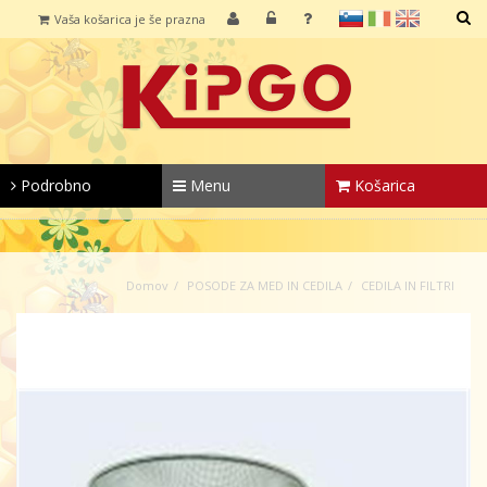
sl
it
en
Vaša košarica je še prazna
IŠČI
Podrobno
Menu
Košarica
Domov
POSODE ZA MED IN CEDILA
CEDILA IN FILTRI