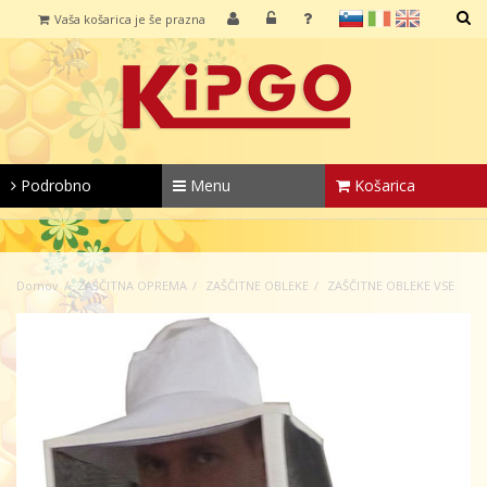
sl
it
en
Vaša košarica je še prazna
IŠČI
Podrobno
Menu
Košarica
Domov
ZAŠČITNA OPREMA
ZAŠČITNE OBLEKE
ZAŠČITNE OBLEKE VSE