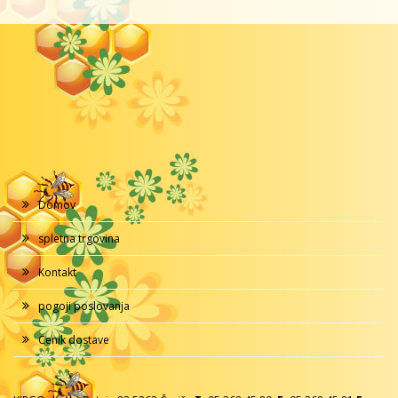
Domov
spletna trgovina
Kontakt
pogoji poslovanja
Cenik dostave