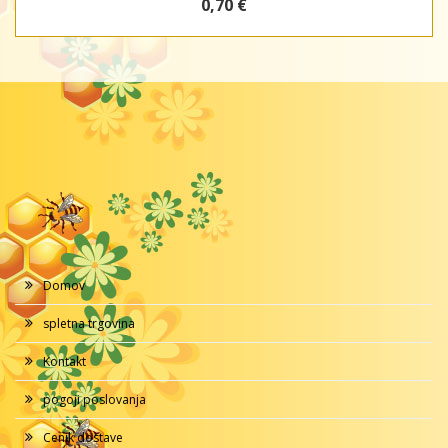
0,70 €
Domov
spletna trgovina
Kontakt
pogoji poslovanja
Cenik dostave