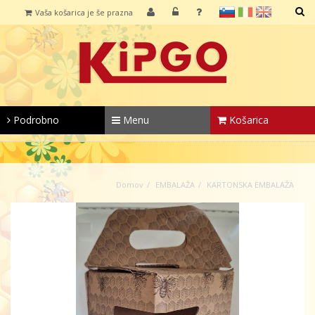
sl
it
en
Vaša košarica je še prazna
IŠČI
Podrobno
Menu
Košarica
Domov
EMBALAŽA
KARTONSKA EMBALAŽA