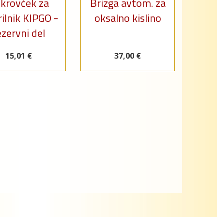
krovček za
Brizga avtom. za
rilnik KIPGO -
oksalno kislino
ezervni del
15,01 €
37,00 €