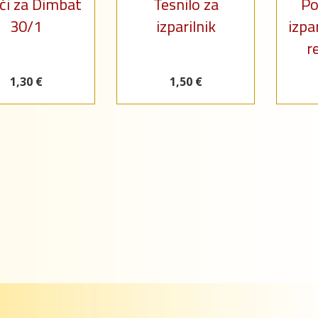
iči za Dimbat
Tesnilo za
Po
30/1
izparilnik
izpa
r
1,30 €
1,50 €