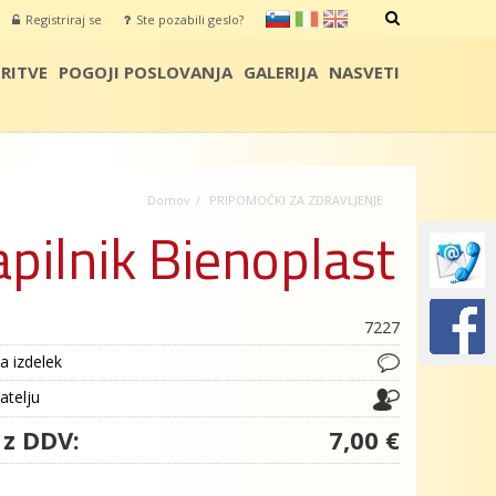
sl
it
en
Registriraj se
Ste pozabili geslo?
IŠČI
RITVE
POGOJI POSLOVANJA
GALERIJA
NASVETI
Domov
PRIPOMOČKI ZA ZDRAVLJENJE
apilnik Bienoplast
7227
a izdelek
jatelju
 z DDV:
7,00 €