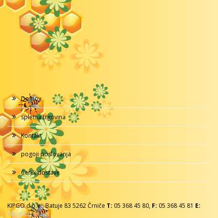
Domov
spletna trgovina
Kontakt
pogoji poslovanja
Cenik dostave
KIPGO d.o.o., Batuje 83 5262 Črniče
T:
05 368 45 80,
F:
05 368 45 81
E:
info@kipgo.net