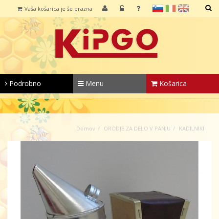
sl
it
en
Vaša košarica je še prazna
IŠČI
Podrobno
Menu
Košarica
Domov
ORODJE ZA DELO V PANJU
KADILNIKI