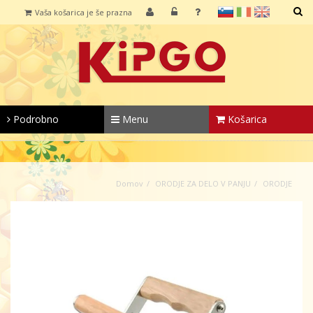
sl
it
en
Vaša košarica je še prazna
IŠČI
Podrobno
Menu
Košarica
Domov
ORODJE ZA DELO V PANJU
ORODJE