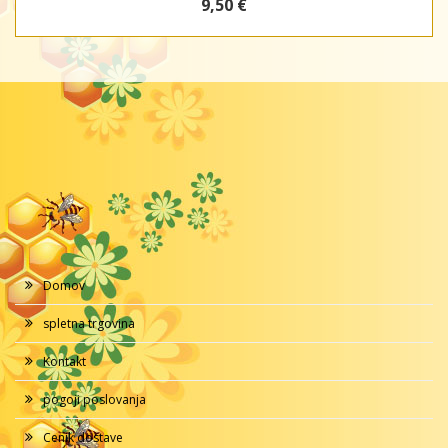
9,50 €
Domov
spletna trgovina
Kontakt
pogoji poslovanja
Cenik dostave