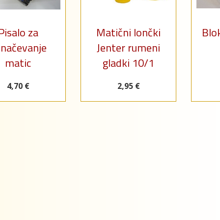
Pisalo za
Matični lončki
Blo
načevanje
Jenter rumeni
matic
gladki 10/1
4,70 €
2,95 €