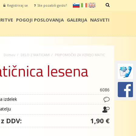
sl
it
en
Registriraj se
Ste pozabili geslo?
IŠČI
RITVE
POGOJI POSLOVANJA
GALERIJA
NASVETI
Domov
DELO Z MATICAMI
PRIPOMOČKI ZA VZREJO MATIC
tičnica lesena
6086
a izdelek
jatelju
 z DDV:
1,90 €