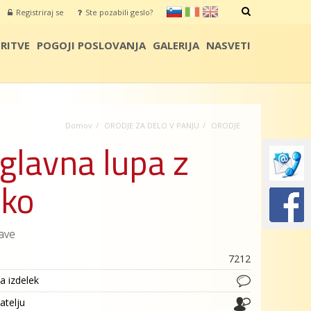
sl
it
en
Registriraj se
Ste pozabili geslo?
IŠČI
RITVE
POGOJI POSLOVANJA
GALERIJA
NASVETI
Domov
ORODJE ZA DELO V PANJU
ORODJE
glavna lupa z
čko
ave
7212
a izdelek
jatelju