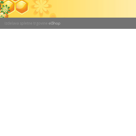
Izdelava spletne trgovine