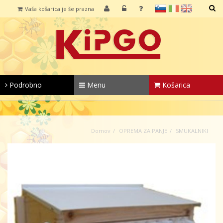
sl
it
en
Vaša košarica je še prazna
IŠČI
Podrobno
Menu
Košarica
Domov
OPREMA ZA PANJE
SMUKALNIKI