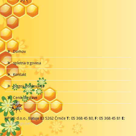
Domov
spletna trgovina
Kontakt
pogoji poslovanja
Cenik dostave
KIPGO d.o.o., Batuje 83 5262 Črniče
T:
05 368 45 80,
F:
05 368 45 81
E:
info@kipgo.net