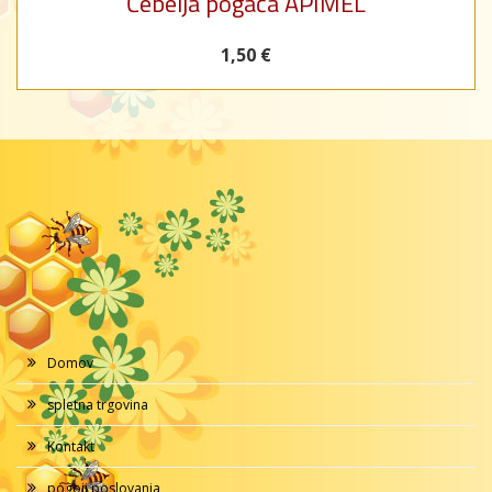
Čebelja pogača APIMEL
1,50 €
Domov
spletna trgovina
Kontakt
pogoji poslovanja