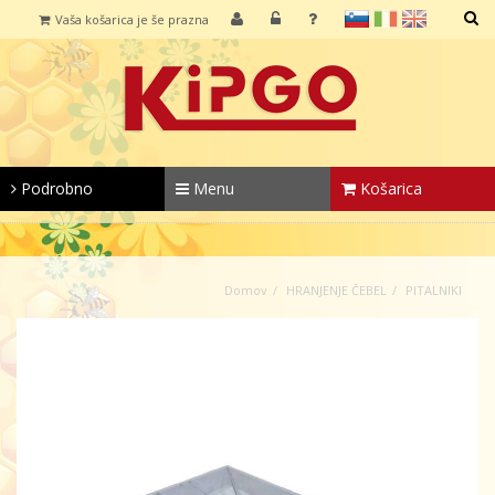
sl
it
en
Vaša košarica je še prazna
IŠČI
Podrobno
Menu
Košarica
Domov
HRANJENJE ČEBEL
PITALNIKI