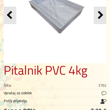
Pitalnik PVC 4kg
Šifra:
5702
Vprašaj za izdelek
Pošlji prijatelju