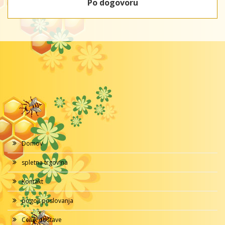
Po dogovoru
Domov
spletna trgovina
Kontakt
pogoji poslovanja
Cenik dostave