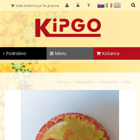
sl
it
en
Vaša košarica je še prazna
IŠČI
Podrobno
Menu
Košarica
Domov
EMBALAŽA
POKROVČKI
FI 82