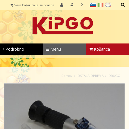
sl
it
en
Vaša košarica je še prazna
IŠČI
Podrobno
Menu
Košarica
Domov
OSTALA OPREMA
DRUGO