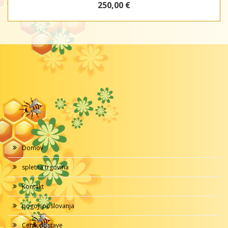
250,00 €
Domov
spletna trgovina
Kontakt
pogoji poslovanja
Cenik dostave