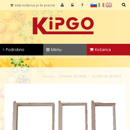
sl
it
en
Vaša košarica je še prazna
IŠČI
Podrobno
Menu
Košarica
Domov
OPREMA ZA PANJE
SATNIKI IN SATNICE