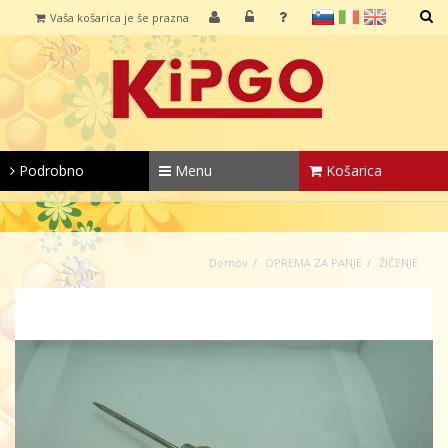
sl
it
en
Vaša košarica je še prazna
IŠČI
Podrobno
Menu
Košarica
Domov
OPREMA ZA PANJE
ŽIČENJE