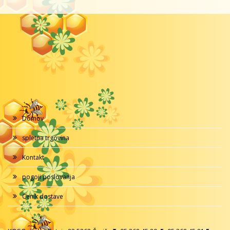
Domov
spletna trgovina
Kontakt
pogoji poslovanja
Cenik dostave