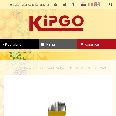
sl
it
en
Vaša košarica je še prazna
IŠČI
Podrobno
Menu
Košarica
Domov
ODKRIVANJE SATJA
PRIPOMOČKI ZA ODKRIVANJE