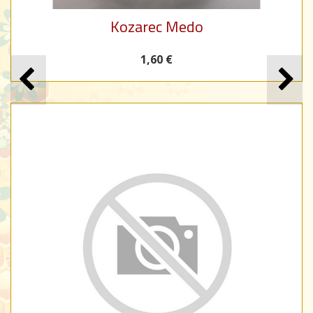
Kozarec Medo
1,60 €