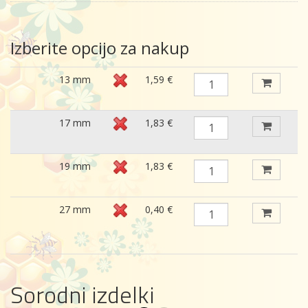
Izberite opcijo za nakup
13 mm
1,59 €
17 mm
1,83 €
19 mm
1,83 €
27 mm
0,40 €
Sorodni izdelki