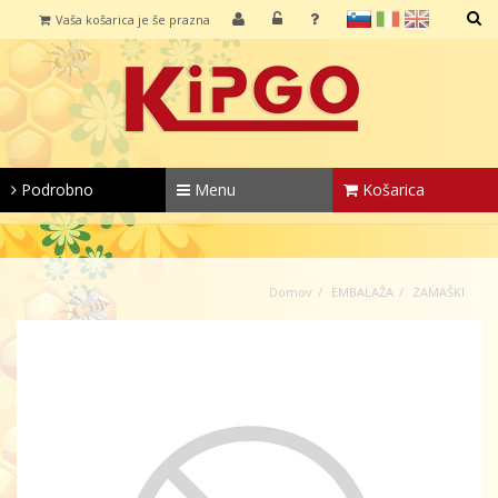
sl
it
en
Vaša košarica je še prazna
IŠČI
Podrobno
Menu
Košarica
Domov
EMBALAŽA
ZAMAŠKI