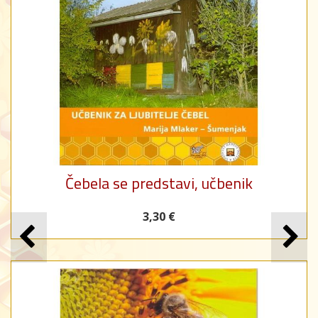
Čebela se predstavi, učbenik
3,30 €