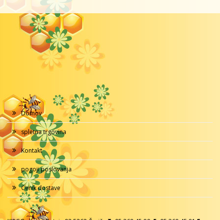
Domov
spletna trgovina
Kontakt
pogoji poslovanja
Cenik dostave