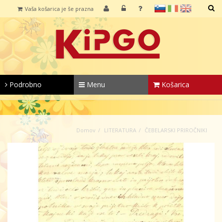
sl
it
en
Vaša košarica je še prazna
IŠČI
Podrobno
Menu
Košarica
Domov
LITERATURA
ČEBELARSKI PRIROČNIKI