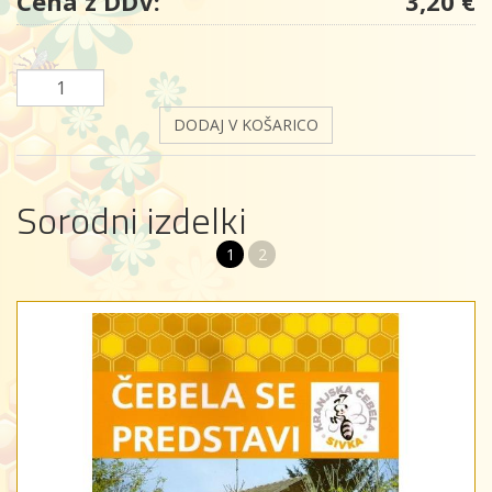
Cena z DDV:
3,20 €
DODAJ V KOŠARICO
Sorodni izdelki
1
2