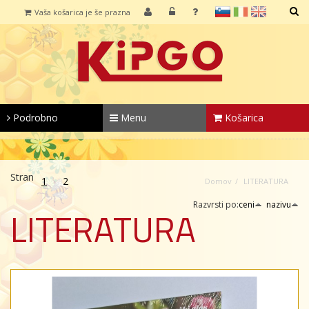
sl
it
en
Vaša košarica je še prazna
IŠČI
Podrobno
Menu
Košarica
Stran
1
2
Domov
LITERATURA
Razvrsti po:
ceni
nazivu
LITERATURA