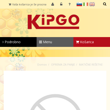
sl
it
en
Vaša košarica je še prazna
IŠČI
Podrobno
Menu
Košarica
Domov
OPREMA ZA PANJE
MATIČNE REŠETKE