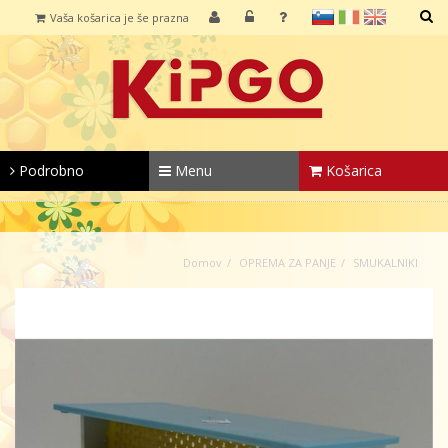
sl
it
en
Vaša košarica je še prazna
IŠČI
Podrobno
Menu
Košarica
Domov
OPREMA ZA PANJE
SMUKALNIKI