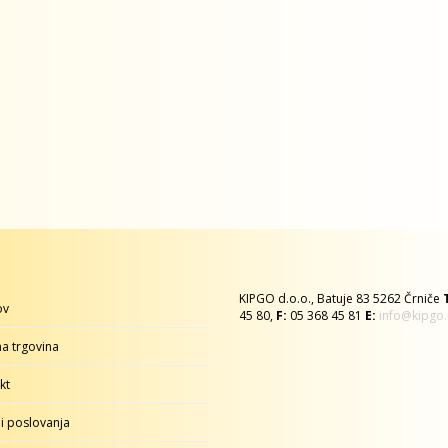
KIPGO d.o.o., Batuje 83 5262 Črniče
ov
45 80,
F:
05 368 45 81
E:
info@kipgo.
na trgovina
kt
i poslovanja