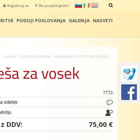
sl
it
en
Registriraj se
Ste pozabili geslo?
IŠČI
RITVE
POGOJI POSLOVANJA
GALERIJA
NASVETI
Domov
OSTALA OPREMA
KUHALNIKI IN TOPILNIKI VOŠČIN
eša za vosek
7772
a izdelek
jatelju
 z DDV:
75,00 €