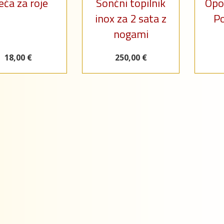
eča za roje
Sončni topilnik
Opoz
inox za 2 sata z
Po
nogami
18,00 €
250,00 €