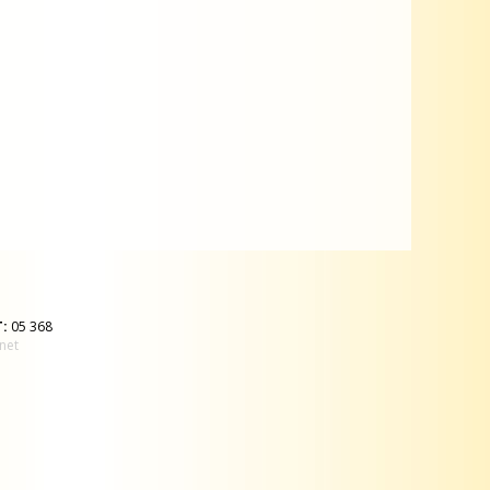
T:
05 368
net