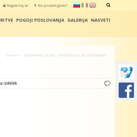
sl
it
en
Registriraj se
Ste pozabili geslo?
IŠČI
RITVE
POGOJI POSLOVANJA
GALERIJA
NASVETI
Domov
ODKRIVANJE SATJA
PRIPOMOČKI ZA ODKRIVANJE
a izdelek