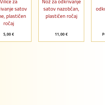
Vilice za
Nož za odkrivanje
ivanje satov
satov nazobčan,
odkr
e, plastičen
plastičen ročaj
ročaj
5,00 €
11,00 €
P