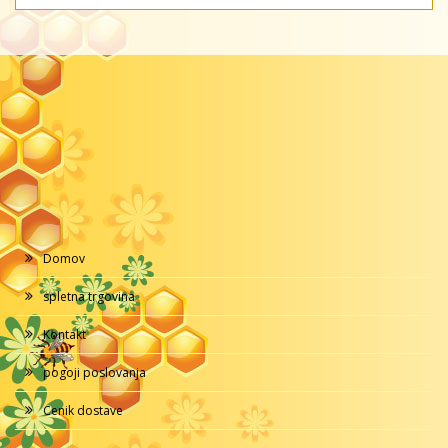
Domov
spletna trgovina
Kontakt
pogoji poslovanja
Cenik dostave