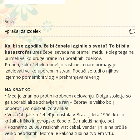
Šifra:
Vprašaj za izdelek
Kaj bi se zgodilo, če bi čebele izginile s sveta? To bi bila
katastrofa!
Brez čebel seveda ne bi imeli medu. Poleg tega ne
bi imeli veliko druge hrane in uporabnih izdelkov.
Preberi, kako čebele oprašijo rastline in nam pomagajo
izdelovati veliko uporabnih stvari. Poduči se tudi o njihovi
izjemno pomembni vlogi v prehranjevalni verigi!
NA KRATKO:
• Med je znan po protimikrobnem delovanju. Dolga stoletja so
ga uporabljali za zdravljenje ran – čeprav je veliko bolj
priporočljivo obiskati zdravnika!
• Vrsta ‘ubijalskih čebel’ je nastala v Braziliji leta 1956, ko so
križali afriško in evropsko čebelo. Če naletiš nanjo, beži!
• Poznamo 20.000 različnih vrst čebel, vendar jih je najbrž še
veliko neodkritih. Morda je kakšna tudi na tvojem vrtu.