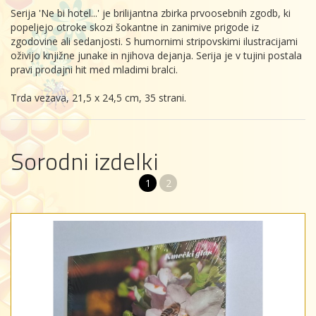
Serija 'Ne bi hotel...' je brilijantna zbirka prvoosebnih zgodb, ki
popeljejo otroke skozi šokantne in zanimive prigode iz
zgodovine ali sedanjosti. S humornimi stripovskimi ilustracijami
oživijo knjižne junake in njihova dejanja. Serija je v tujini postala
pravi prodajni hit med mladimi bralci.
Trda vezava, 21,5 x 24,5 cm, 35 strani.
Sorodni izdelki
1
2