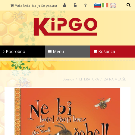
sl
it
en
Vaša košarica je še prazna
IŠČI
Podrobno
Menu
Košarica
Domov
LITERATURA
ZA NAJMLAJŠE